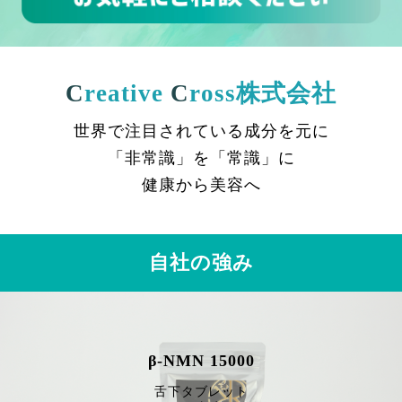
C
reative
C
ross株式会社
世界で注目されている成分を元に
「非常識」を「常識」に
健康から美容へ
自社の強み
β-NMN 15000
舌下タブレット